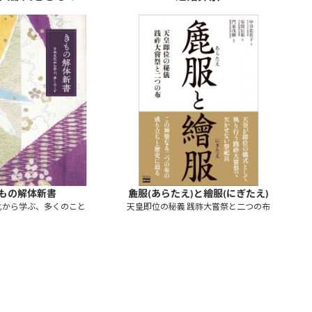
もの解体新書
麁服(あらたえ)と繪服(にぎたえ)
化から学ぶ、多くのこと
天皇即位の秘義 践祚大嘗祭と二つの布