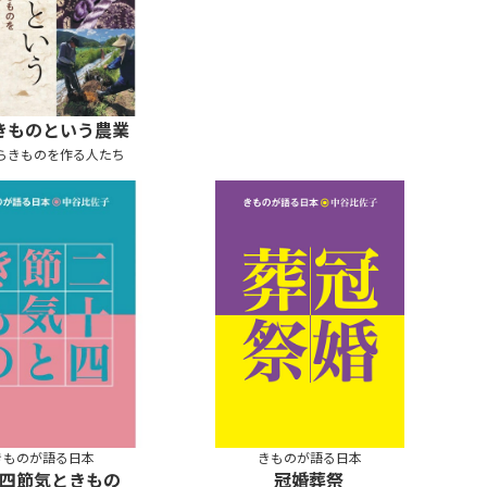
きものという農業
らきものを作る人たち
き
ものが語る日本
き
ものが語る日本
四節気ときもの
冠婚葬祭