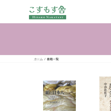
コ
ナ
ン
ビ
テ
ゲ
ン
ー
ツ
シ
へ
ョ
ス
ン
キ
に
ッ
移
プ
動
ホーム
書籍一覧