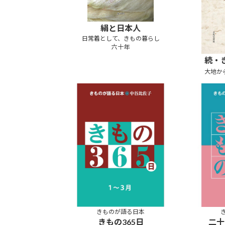
絹と日本人
日常着として、きもの暮らし
六十年
続・
大地か
き
ものが語る日本
きもの365日
二十